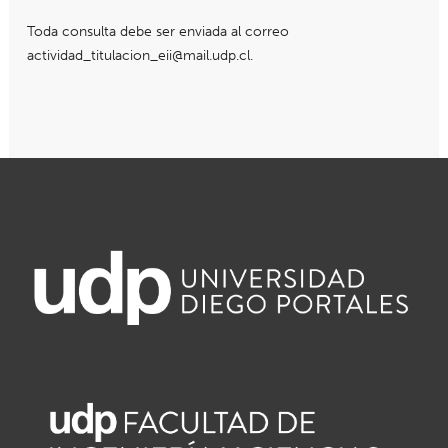
Toda consulta debe ser enviada al correo
actividad_titulacion_eii@mail.udp.cl
.